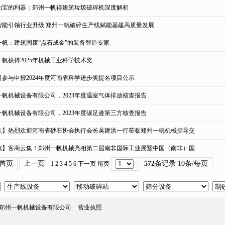
为宝的利器：郑州一帆得建筑垃圾破碎机深度解析
智能引领行业升级 郑州一帆破碎生产线赋能基建高质量发展
一帆：建筑固废“点石成金”的装备智造专家
一帆获得2025年机械工业科学技术奖
司参与申报2024年度河南省科学进步奖提名项目公示
一帆机械设备有限公司，2023年度温室气体排放核查报告
一帆机械设备有限公司，2023年度碳足迹第三方核查报告
焦】热烈欢迎河南省砂石协会执行会长吴建洪一行莅临郑州一帆机械指导交
焦】客商云集！郑州一帆机械亮相第二届南非国际工业展暨中国（南非）国
首页
上一页
572
条记录 10条/每页
1
2
3
4
5
6
下一页
尾页
served 郑州一帆机械设备有限公司
营业执照