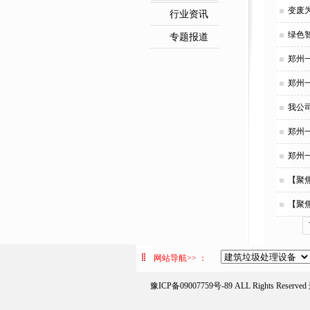
变废
行业资讯
绿色
专题报道
郑州
郑州
我公
郑州
郑州
【聚
【聚
网站导航>> ：
豫ICP备09007759号-89
ALL Rights Re