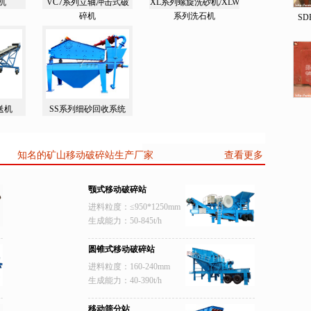
机
VC7系列立轴冲击式破
XL系列螺旋洗砂机/XLW
碎机
系列洗石机
S
送机
SS系列细砂回收系统
知名的矿山移动破碎站生产厂家
查看更多移动破碎
颚式移动破碎站
进料粒度：≤950*1250mm
生成能力：50-845t/h
圆锥式移动破碎站
进料粒度：160-240mm
生成能力：40-390t/h
移动筛分站