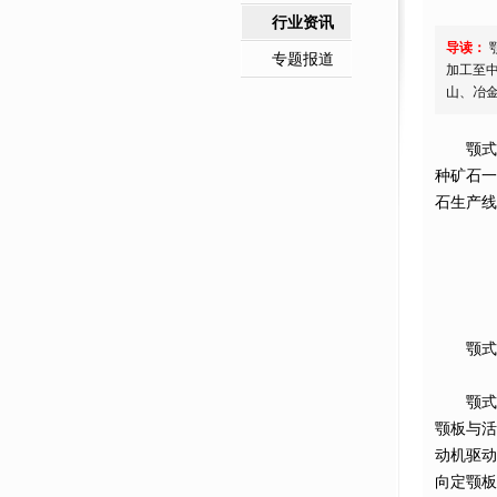
行业资讯
导读：
专题报道
加工至
山、冶
颚式破碎
种矿石
石生产线
颚式破
颚式破
颚板与
动机驱
向定颚板