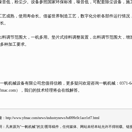
音低，粉尘少。设备参照国家环保标准，噪音低，可配套除尘设备，施
艺成熟，使用寿命长。借鉴世界制造工艺，数字化分析各部件运行情况
长。
料调节范围大，一机多用。垫片式排料调整装置，出料调节范围大，增
多种加工要求。
机械设备有限公司您值得信赖，更多疑问欢迎咨询一帆机械：0371-649
yfmac.com），我们的技术经理将会在线解答。
接：
http://www.yfmac.com/news/industrynews/bd099c0c1ace1ef7.html
明：凡来源为“一帆机械”的文/图等稿件，任何媒体、网站未经本站允许不得转载、链