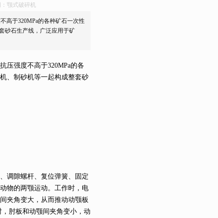
词：颚式破碎机
高于320MPa的各种矿石一次性
套砂石生产线，广泛应用于矿
强度不高于320MPa的各
机、制砂机等一起构成整套砂
、调隙螺杆、复位弹簧、固定
动物的两颚运动。工作时，电
间夹角变大，从而推动动颚板
时，肘板和动颚间夹角变小，动