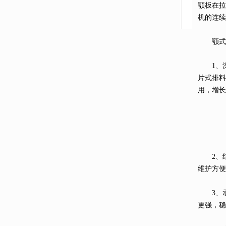
颚板在
机的连续
颚式破
1、深
片式排料
用，增长
2、结
维护方便
3、承
更强，稳