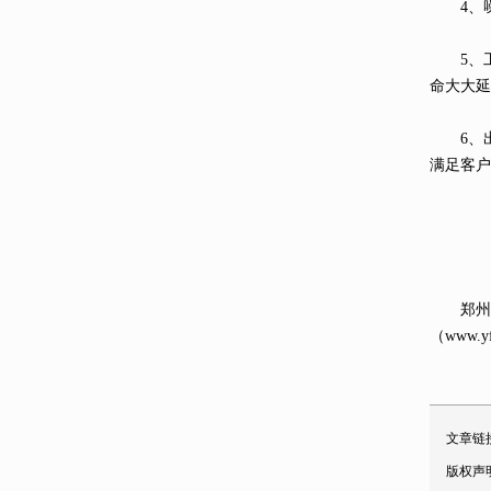
4、噪
5、工
命大大延
6、出
满足客户
郑州一帆
（www.
文章链
版权声